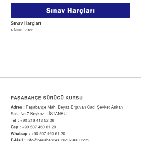
Sınav Harçları
4 Nisan 2022
PAŞABAHÇE SÜRÜCÜ KURSU
Adres :
Paşabahçe Mah. Beyaz Erguvan Cad. Şevket Arıkan
Sok. No:7 Beykoz – İSTANBUL
Tel :
+90 216 413 52 36
Cep :
+90 507 460 61 20
Whatsap :
+90 507 460 61 20
E-Mail :
info@pasabahcesurucukursu.com