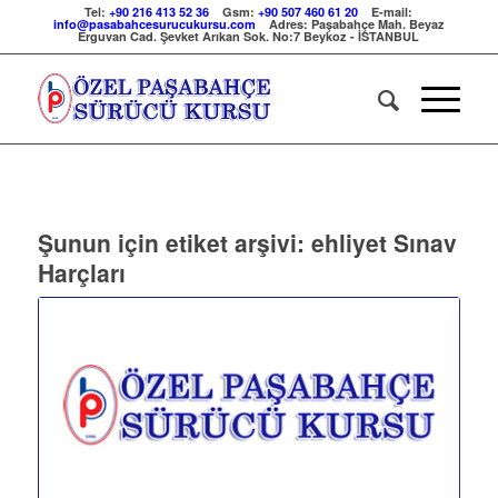
Tel:
+90 216 413 52 36
Gsm:
+90 507 460 61 20
E-mail:
info@pasabahcesurucukursu.com
Adres:
Paşabahçe Mah. Beyaz
Erguvan Cad. Şevket Arıkan Sok. No:7 Beykoz - İSTANBUL
Şunun için etiket arşivi:
ehliyet Sınav
Harçları