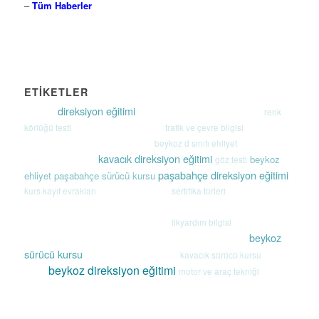
–
Tüm Haberler
ETİKETLER
direksiyon eğitimi
renk
kurumsal
Ehliyet e-randevu
sık sorulan sorular
körlüğü testi
trafik ve çevre bilgisi
Kurs Bilgileri
sınav tarihleri
trafik ile ilgili
beykoz d sınıfı ehliyet
beykoz a2 sınıfı ehliyet
harç dönemleri
hakkımızda
kavacık direksiyon eğitimi
beykoz
göz testi
sınav sonuçları
linkler
paşabahçe direksiyon eğitimi
ehliyet
paşabahçe sürücü kursu
kurs kayıt evrakları
sertifika türleri
geçmiş sınav soruları
Online Eğitim
ehliyet
beykoz b sınıfı ehliyet
sürücü kursu ile ilgili
safran eğitim
Beykoz'da D
ilkyardım bilgisi
Sınıfı Ehliyet Sadece Bizde
ehliyet yenileme
paşabahçe ehliyet
beykoz
stajyer ehliyet
sınav uygulama kılavuzu
ehliyet ile ilgili
sürüş bilgileri
sürücü kursu
kavacık sürücü kursu
beykoz d sınıfı sürücü kursu
kavacık
beykoz direksiyon eğitimi
motor ve araç tekniği
ehliyet
sürücü
kursu
Sınav Bilgileri
Ehliyet Yenileme Son Tarihi Ne Zaman?